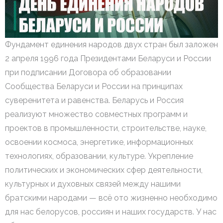
- Профсоюзная организация
- Профилактика здорового образа жизни
Фундамент единения народов двух стран был заложен
- Противодействие коррупции
2 апреля 1996 года Президентами Беларуси и России
- Обращение граждан и юридических лиц
при подписании Договора об образовании
Сообщества Беларуси и России на принципах
суверенитета и равенства. Беларусь и Россия
реализуют множество совместных программ и
проектов в промышленности, строительстве, науке,
освоении космоса, энергетике, информационных
технологиях, образовании, культуре. Укрепление
политических и экономических сфер деятельности,
культурных и духовных связей между нашими
братскими народами — всё ото жизненно необходимо
для нас белорусов, россиян и наших государств. У нас