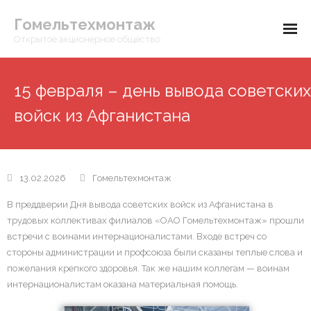
Гомельтехмонтаж
Открытое акционерное общество
Главная
15 февраля – день вывода советских
О предприятии
войск из Афганистана
- Вышестоящие организации
Контакты
- Руководство
13.02.2026
Гомельтехмонтаж
- Организационная структура
В преддверии Дня вывода советских войск из Афганистана в
трудовых коллективах филиалов «ОАО Гомельтехмонтаж» прошли
- История предприятия
встречи с воинами интернационалистами. Входе встреч со
стороны администрации и профсоюза были сказаны теплые слова и
- Новости предприятия
пожелания крепкого здоровья. Так же нашим коллегам — воинам
интернационалистам оказана материальная помощь.
- Идеологическая работа