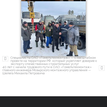
Специалисты ОАО «Гомельтехмонтаж» — о масштабном
проекте на территории РФ, который укрепляет доверие к
экспорту отечественных строительных услуг
40 лет с начала трудового пути в ОАО «Гомельтехмонтаж»
главного инженера Мозырского монтажного управления —
Шелега Михаила Петровича