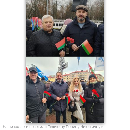
Наши коллеги посетили Пьявкину Полину Никитичну и