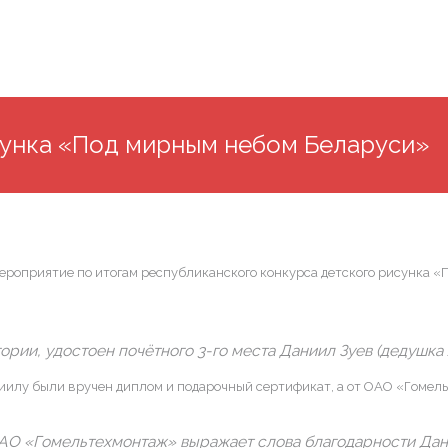
сунка «Под мирным небом Беларуси»
оприятие по итогам республиканского конкурса детского рисунка «
гории, удостоен почётного 3-го места Даниил Зуев (дедушка
иилу были вручен диплом и подарочный сертификат, а от ОАО «Гомел
АО «Гомельтехмонтаж» выражает слова благодарности Дани