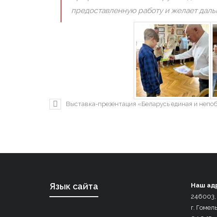
предоставленную работу и желает даль
Выставка-презентация «Беларусь единая и непо
Язык сайта
Наш ад
246003,
г. Гомель