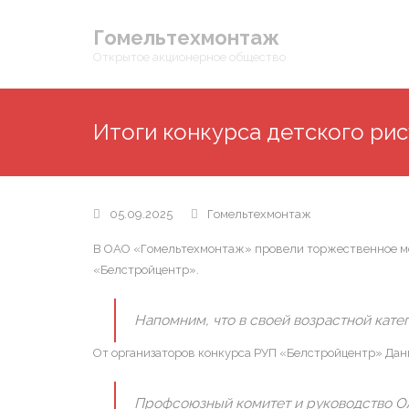
Гомельтехмонтаж
Открытое акционерное общество
Итоги конкурса детского ри
05.09.2025
Гомельтехмонтаж
В ОАО «Гомельтехмонтаж» провели торжественное мер
«Белстройцентр».
Напомним, что в своей возрастной кате
От организаторов конкурса РУП «Белстройцентр» Дан
Профсоюзный комитет и руководство О