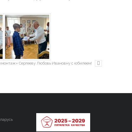
хмонтаж» Сергееву Любовь Ивановну с юбилеем!
ларусь