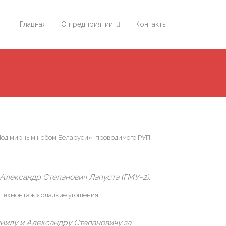
Главная
О предприятии
Контакты
Под мирным небом Беларуси», проводимого РУП
 Александр Степанович Лапуста (ГМУ-2).
ьтехмонтаж» сладкие угощения.
илу и Александру Степановичу за