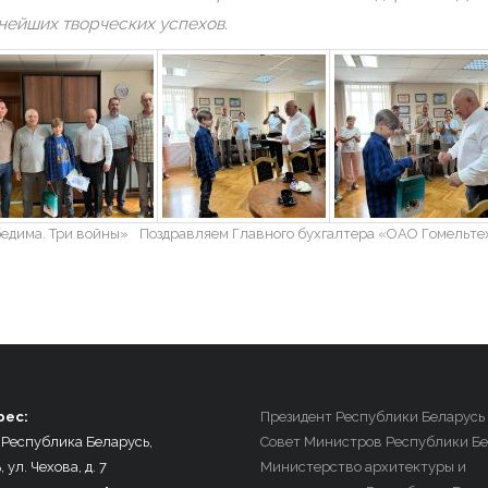
нейших творческих успехов.
бедима. Три войны»
Поздравляем Главного бухгалтера «ОАО Гомельте
рес:
Президент Республики Беларусь
 Республика Беларусь,
Совет Министров Республики Бе
, ул. Чехова, д. 7
Министерство архитектуры и