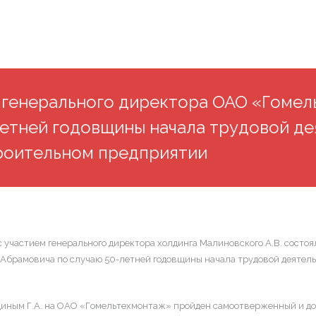
 генерального директора ОАО «Гомел
летней годовщины начала трудовой де
троительном предприятии
частием генерального директора холдинга Малиновского А.В. состоя
брамовича по случаю 50-летней годовщины начала трудовой деятель
вциным Г.А. на ОАО «Гомельтехмонтаж» пройден самоотверженный и дос