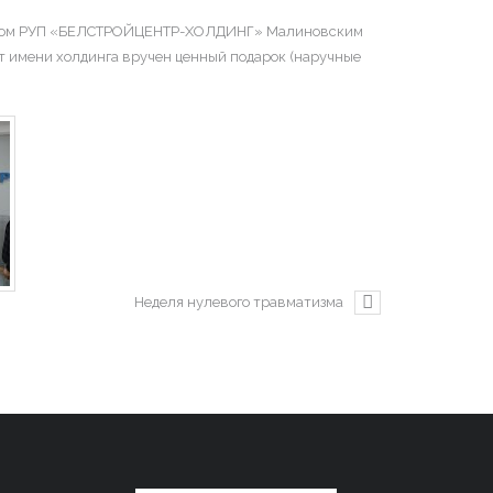
ктором РУП «БЕЛСТРОЙЦЕНТР-ХОЛДИНГ» Малиновским
т имени холдинга вручен ценный подарок (наручные
Неделя нулевого травматизма