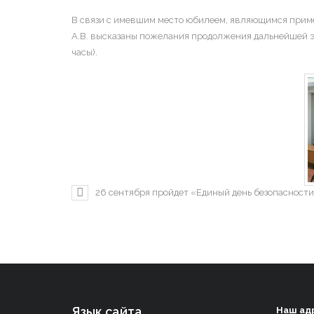
В связи с имевшим место юбилеем, являющимся при
А.В. высказаны пожелания продолжения дальнейшей э
часы).
26 сентября пройдет «Единый день безопасност
Язык сайта
Наш ад