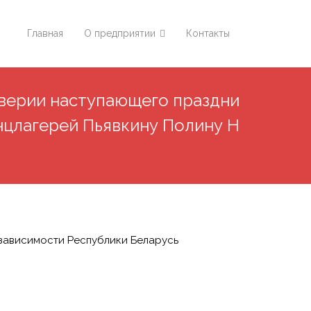
Главная
О предприятии
Контакты
верии наступающего праздни
нцлагерей Пьявкину Полину Н
зависимости Республики Беларусь