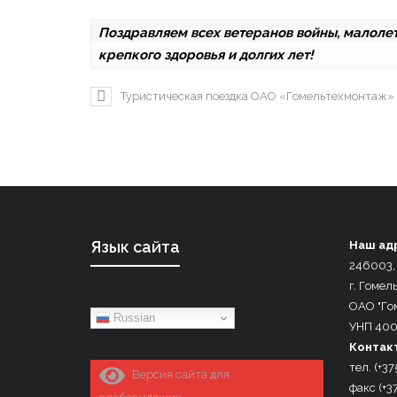
Поздравляем всех ветеранов войны, малоле
крепкого здоровья и долгих лет!
Туристическая поездка ОАО «Гомельтехмонтаж» 
Язык сайта
Наш ад
246003,
г. Гомель
ОАО "Го
Russian
УНП 40
Контак
тел. (+37
Версия сайта для
факс (+3