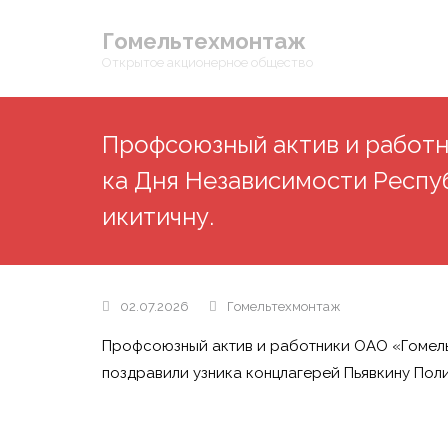
Гомельтехмонтаж
Открытое акционерное общество
Профсоюзный актив и работ
ка Дня Независимости Респу
икитичну.
02.07.2026
Гомельтехмонтаж
Профсоюзный актив и работники ОАО «Гомель
поздравили узника концлагерей Пьявкину Поли