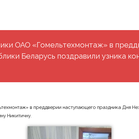
ники ОАО «Гомельтехмонтаж» в предд
блики Беларусь поздравили узника ко
техмонтаж» в преддверии наступающего праздника Дня Не
ну Никитичну.