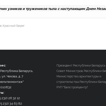
тних узников и тружеников тыла с наступающим Днем Неза
в Красный Берег
рес:
Президент Республики Беларусь
 Республика Беларусь,
Совет Министров Республики Бе
, ул. Чехова, д. 7
Министерство архитектуры и
мельтехмонтаж"
строительства Республики Бела
0010832
РУП "Белстройцентр"
ты:
5 232) 26 32 12
75 232) 34 63 82