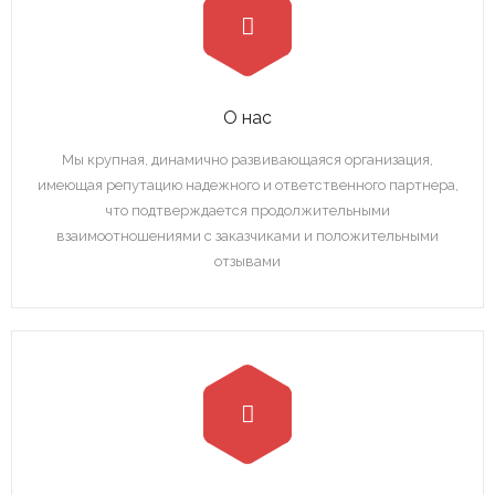
- Профсоюзная организация
- Профилактика здорового образа жизни
- Противодействие коррупции
О нас
- Обращение граждан и юридических лиц
Мы крупная, динамично развивающаяся организация,
имеющая репутацию надежного и ответственного партнера,
что подтверждается продолжительными
взаимоотношениями с заказчиками и положительными
отзывами