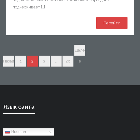
подчеркивает […]
Перейти
Дале
Назад
1
2
3
…
26
е
Язык сайта
Russian