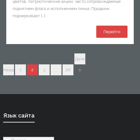
цветов, патриотические акции, часто сопровождаемые
поднятием флага и исполнением гимна. Праздник
подчеркивает […]
Перейти
Дале
Назад
1
2
3
…
26
е
Язык сайта