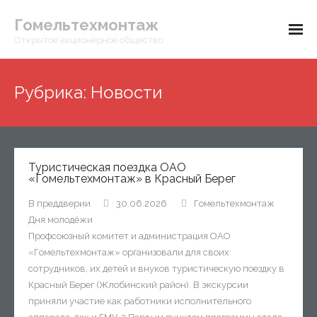
Гомельтехмонтаж
Открытое акционерное общество
Главная
Рубрика:
Новости
О предприятии
- Вышестоящие организации
Контакты
Туристическая поездка ОАО
- Руководство
«Гомельтехмонтаж» в Красный Берег
- Организационная структура
В преддверии
30.06.2026
Гомельтехмонтаж
Дня молодёжи
- История предприятия
Профсоюзный комитет и администрация ОАО
«Гомельтехмонтаж» организовали для своих
- Новости предприятия
сотрудников, их детей и внуков туристическую поездку в
Красный Берег (Жлобинский район). В экскурсии
- Идеологическая работа
приняли участие как работники исполнительного