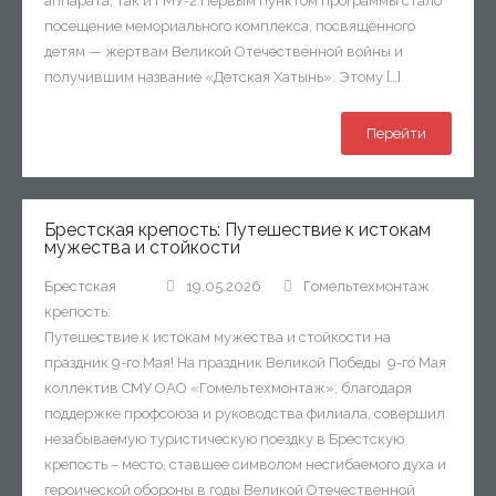
аппарата, так и ГМУ-2.Первым пунктом программы стало
- Профсоюзная организация
посещение мемориального комплекса, посвящённого
детям — жертвам Великой Отечественной войны и
- Профилактика здорового образа жизни
получившим название «Детская Хатынь». Этому […]
- Противодействие коррупции
Перейти
- Обращение граждан и юридических лиц
Брестская крепость: Путешествие к истокам
мужества и стойкости
Брестская
19.05.2026
Гомельтехмонтаж
крепость:
Путешествие к истокам мужества и стойкости на
праздник 9-го Мая! На праздник Великой Победы 9-го Мая
коллектив СМУ ОАО «Гомельтехмонтаж», благодаря
поддержке профсоюза и руководства филиала, совершил
незабываемую туристическую поездку в Брестскую
крепость – место, ставшее символом несгибаемого духа и
героической обороны в годы Великой Отечественной